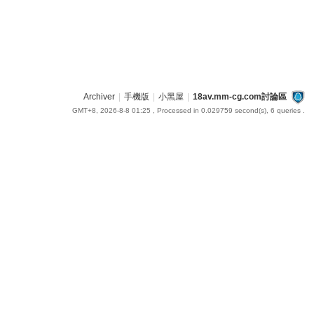
Archiver
|
手機版
|
小黑屋
|
18av.mm-cg.com討論區
GMT+8, 2026-8-8 01:25
, Processed in 0.029759 second(s), 6 queries .