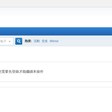
熱搜:
活動
交友
discuz
帖子
搜
索
您需要先登錄才能繼續本操作