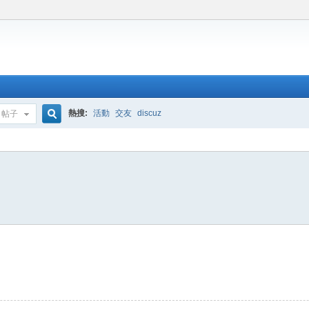
熱搜:
活動
交友
discuz
帖子
搜
索