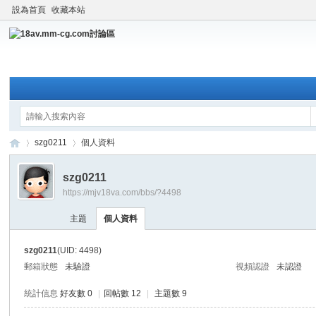
設為首頁
收藏本站
szg0211
個人資料
szg0211
https://mjv18va.com/bbs/?4498
18
›
›
主題
個人資料
szg0211
(UID: 4498)
郵箱狀態
未驗證
視頻認證
未認證
統計信息
好友數 0
|
回帖數 12
|
主題數 9