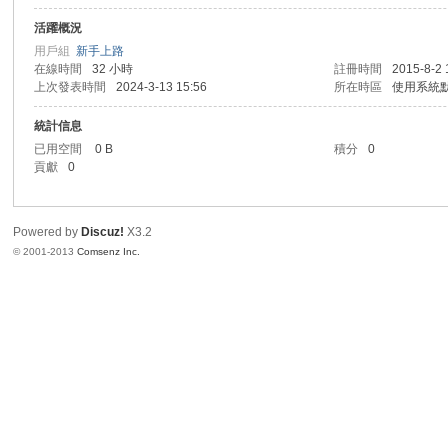
活躍概況
av.
用戶組
新手上路
在線時間
32 小時
註冊時間
2015-8-2 
上次發表時間
2024-3-13 15:56
所在時區
使用系統
統計信息
已用空間
0 B
積分
0
貢獻
0
Powered by
Discuz!
X3.2
m
© 2001-2013
Comsenz Inc.
m-